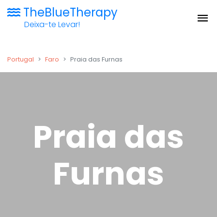
TheBlueTherapy
Deixa-te Levar!
Portugal
Faro
Praia das Furnas
Praia das
Furnas