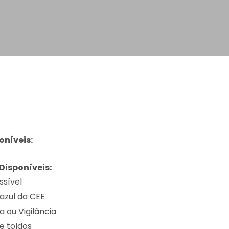
oníveis:
Disponíveis:
ssível
azul da CEE
 ou Vigilância
e toldos