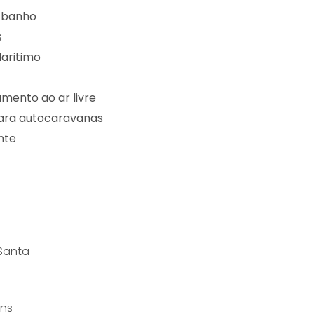
 banho
s
aritimo
mento ao ar livre
ara autocaravanas
nte
 Santa
uns