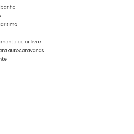
 banho
s
aritimo
mento ao ar livre
ara autocaravanas
nte