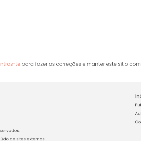
ntras-te
para fazer as correções e manter este sítio co
In
Pu
Ad
Co
eservados.
údo de sites externos.