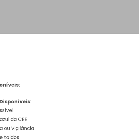
oníveis:
Disponíveis:
ssível
azul da CEE
 ou Vigilância
e toldos