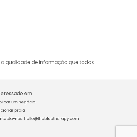
m a qualidade de informação que todos
teressado em
blicar um negócio
icionar praia
ntacta-nos: hello@thebluetherapy.com